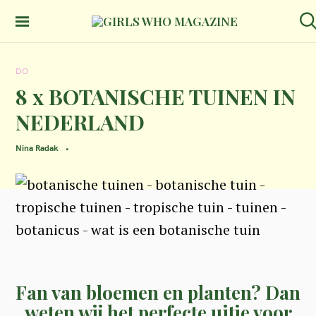
S
k
GIRLS WHO
S
MAGAZINE
e
i
a
DO
p
r
c
8 x BOTANISCHE TUINEN IN
t
h
NEDERLAND
o
c
Nina Radak
o
n
t
e
n
t
Fan van bloemen en planten? Dan
weten wij het perfecte uitje voor