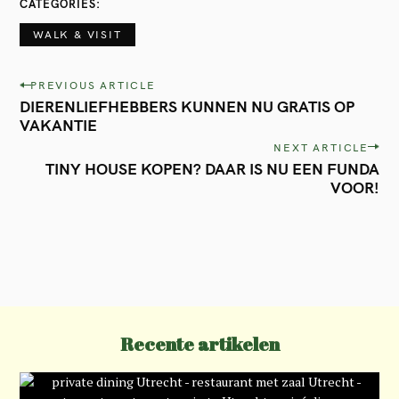
CATEGORIES
WALK & VISIT
P
PREVIOUS ARTICLE
DIERENLIEFHEBBERS KUNNEN NU GRATIS OP
o
VAKANTIE
s
NEXT ARTICLE
t
TINY HOUSE KOPEN? DAAR IS NU EEN FUNDA
VOOR!
n
a
v
i
g
a
Recente artikelen
t