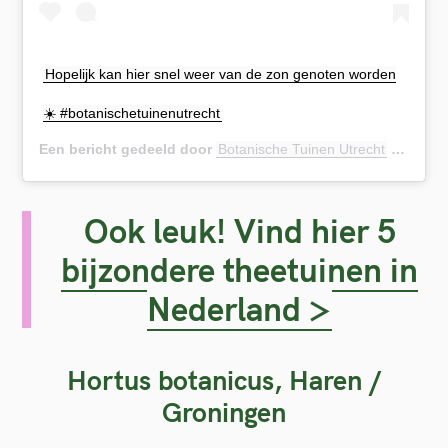
S
Hopelijk kan hier snel weer van de zon genoten worden
e
a
☀️ #botanischetuinenutrecht
r
Een bericht gedeeld door
Botanische Tuinen Utrecht
(@botanischetuinenuu) op
c
h
Ook leuk! Vind hier 5
f
bijzondere theetuinen in
o
Nederland >
r
:
Hortus botanicus, Haren /
Groningen