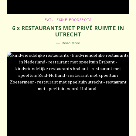
C
EAT
FIJNE FOODSPOTS
A
6 x RESTAURANTS MET PRIVÉ RUIMTE IN
T
E
UTRECHT
G
O
R
Read More
I
E
S